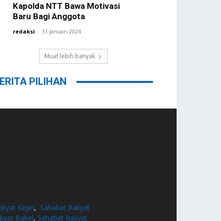
Kapolda NTT Bawa Motivasi
Baru Bagi Anggota
redaksi
-
31 Januari 2024
Muat lebih banyak
ERITA PILIHAN
akyat Kepri
,
Sahabat Rakyat
kyat Babel
,
Sahabat Rakyat