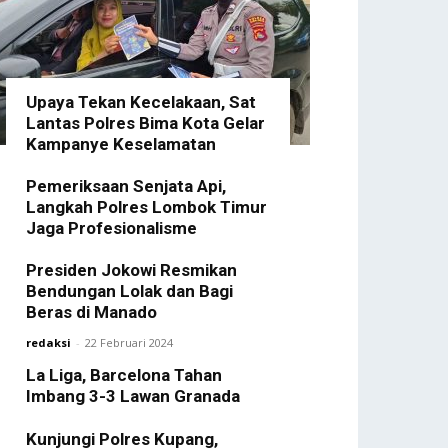
Upaya Tekan Kecelakaan, Sat
Lantas Polres Bima Kota Gelar
Kampanye Keselamatan
redaksi
-
3 Januari 2025
Pemeriksaan Senjata Api,
Langkah Polres Lombok Timur
Jaga Profesionalisme
redaksi
-
23 Desember 2024
Presiden Jokowi Resmikan
Bendungan Lolak dan Bagi
Beras di Manado
redaksi
-
22 Februari 2024
La Liga, Barcelona Tahan
Imbang 3-3 Lawan Granada
redaksi
-
12 Februari 2024
Kunjungi Polres Kupang,