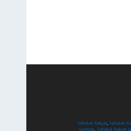
Sahabat Rakyat
,
Sahabat Ra
Sumbar
,
Sahabat Rakyat J