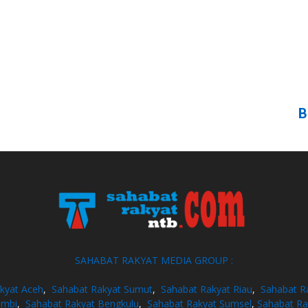
B
SAHABAT RAKYAT MEDIA GROUP :
kyat Aceh
,
Sahabat Rakyat Sumut
,
Sahabat Rakyat Riau
,
Sahabat R
ambi
,
Sahabat Rakyat Bengkulu
,
Sahabat Rakyat Sumsel
,
Sahabat Ra